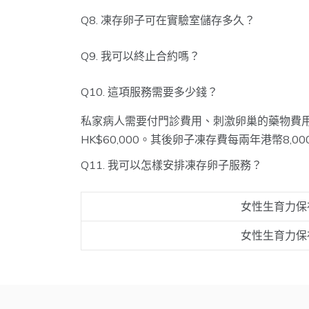
卵
據
技術成熟
技術成熟
Q8. 凍存卵子可在實驗室儲存多久？
在計劃生育時具靈
Q9. 我可以終止合約嗎？
靈活性
合法結婚
活性
你和丈夫
Q10. 這項服務需要多少錢？
私家病人需要付門診費用、刺激卵巢的藥物費
HK$60,000。其後卵子凍存費每兩年港幣8,00
Q11. 我可以怎樣安排凍存卵子服務？
轉介信
女性生育力保
你凍存的卵
女性生育力保