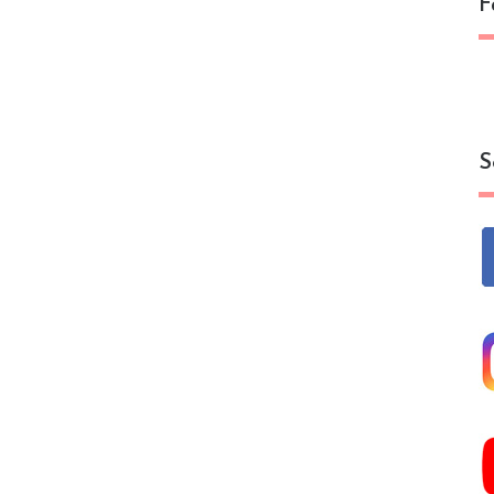
F
S
卵子凍存
胚胎凍存
性腺激素釋放素促進劑
卵巢組織凍存
巢組織凍存
首次化療之前1-2週開始，直
如果有設施，幾天之
治療前評估
至完成化療
內可進行
素釋放素促進劑
卵巢刺激
改變卵巢的位置
幾千元
N/A
取卵
有證據