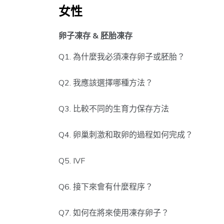
女性
卵子凍存 & 胚胎凍存
Q1. 為什麼我必須凍存卵子或胚胎？
Q2. 我應該選擇哪種方法？
Q3. 比較不同的生育力保存方法
卵子
胚胎
卵子凍存
胚胎凍存
Q4. 卵巢刺激和取卵的過程如何完成？
卵
所需時
Q5. IVF
10-14天
10-14天
間
性腺激
Q6. 接下來會有什麼程序？
~HKD $15,000-
~HKD $15,000-
手術
價錢
20,000
20,000
Q7. 如何在將來使用凍存卵子？
醫學證
有足夠證據
有足夠證據