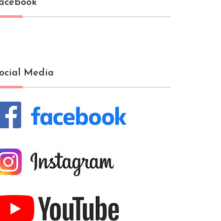
acebook
ocial Media