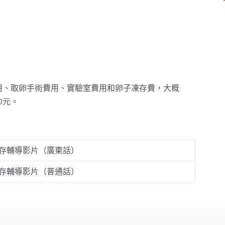
沒有足夠的證據
子或胚胎凍存
技術不成熟
具靈活性
具靈活性
需要為合法夫婦才可以使用凍存的卵子進行生育治療
用、取卵手術費用、實驗室費用和卵子凍存費，大概
0元。
↓
存輔導影片（廣東話）
子會在解凍後與丈夫的精子通過顯微授精結合(將一條
存輔導影片（普通話）
精子直接注射入一個卵子)
↓