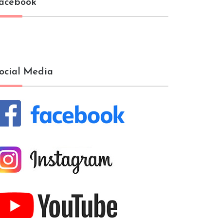
acebook
ocial Media