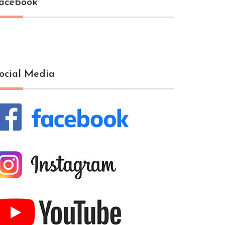
acebook
ocial Media