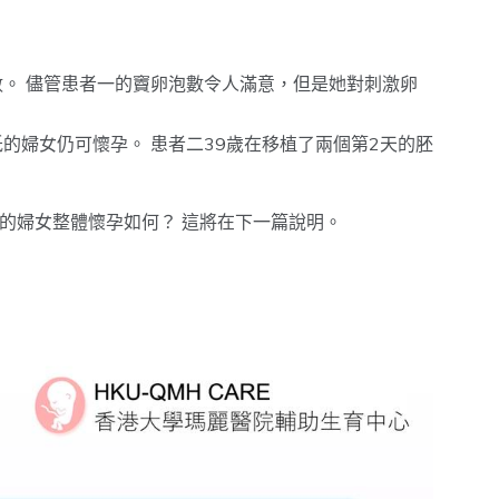
數。 儘管患者一的竇卵泡數令人滿意，但是她對刺激卵
的婦女仍可懷孕。 患者二39歲在移植了兩個第2天的胚
低的婦女整體懷孕如何？ 這將在下一篇說明。