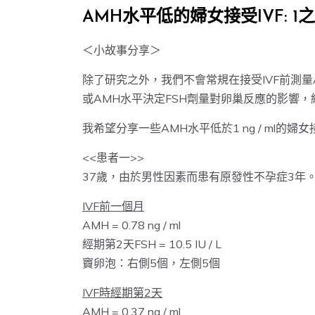
AMH水平低的婦女接受IVF: 1之
＜小故事分享＞
除了研究之外，我們不會常規在接受IVF前測
或AMH水平決定FSH劑量對卵巢反應的影響
我希望分享一些AMH水平低於1 ng / ml的婦女
<<患者一>>
37歲，由於男性因素而患有原發性不孕症3年
IVF前一個月
AMH = 0.78 ng / ml
經期第2天FSH = 10.5 IU / L
竇卵泡：右側5個，左側5個
IVF時經期第2天
AMH = 0.37 ng / ml