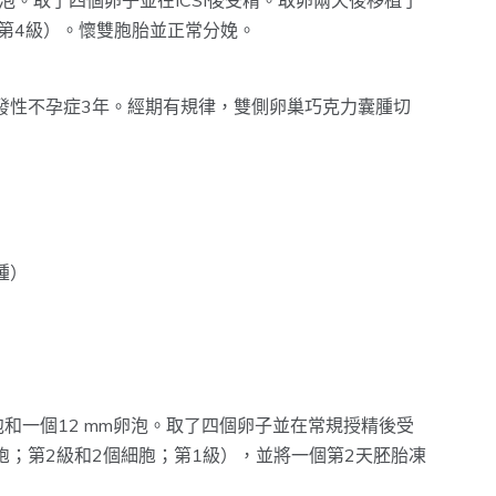
熟卵泡。取了四個卵子並在ICSI後受精。取卵兩天後移植了
；第4級）。懷雙胞胎並正常分娩。
發性不孕症3年。經期有規律，雙側卵巢巧克力囊腫切
腫）
熟卵泡和一個12 mm卵泡。取了四個卵子並在常規授精後受
胞；第2級和2個細胞；第1級），並將一個第2天胚胎凍