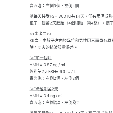
竇卵泡：右側3個，左側4個
她每天接受FSH 300 IU共14天，僅有兩
植了一個第2天胚胎（4個細胞；第4級）。懷
<<患者二>>
39歲，由於子宮內膜異位和男性因素而患有原
除。丈夫的精液質量很差。
IVF前一個月
AMH = 0.87 ng / ml
經期第2天FSH= 6.3 IU / L
竇卵泡：右側2個，左側2個
IVF時經期第2天
AMH = 0.4 ng / ml
竇卵泡：右側為0，左側為2