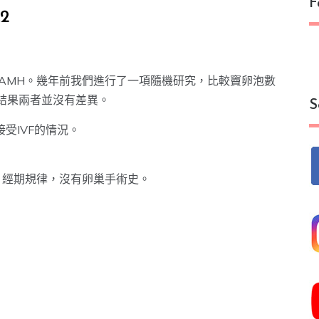
F
2
量AMH。幾年前我們進行了一項隨機研究，比較竇卵泡數
，結果兩者並沒有差異。
S
接受IVF的情況。
。經期規律，沒有卵巢手術史。