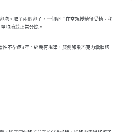
個成熟卵泡。取了兩個卵子，一個卵子在常規授精後受精。移
了單胞胎並正常分娩。
發性不孕症3年。經期有規律，雙側卵巢巧克力囊腫切