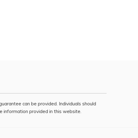
o guarantee can be provided. Individuals should
e information provided in this website.