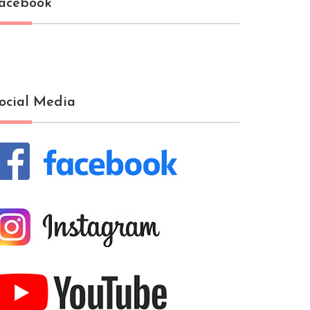
acebook
ocial Media