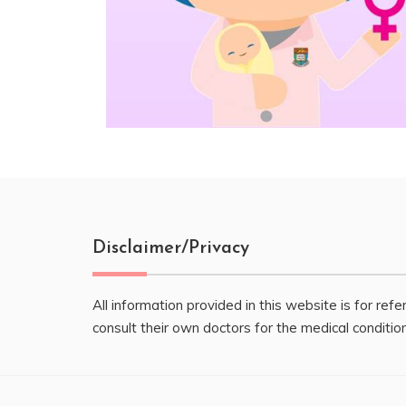
Disclaimer/Privacy
All information provided in this website is for ref
consult their own doctors for the medical conditio