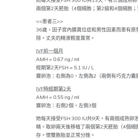
她每天接受FSH 300 IU共13天，有三個成
兩個第2天胚胎（4個細胞；第2級和4個細胞
<<患者三>>
36歲，因子宮內膜異位症和男性因素而患有原
除。丈夫的精液輕度異常。
IVF前一個月
AMH = 0.67 ng / ml
經期第2天FSH = 5.1 IU / L
竇卵泡：右側為0，左側為2（兩側有巧克力囊
IVF時經期第2天
AMH = 0.55 ng / ml
竇卵泡：右側2個，左側3個
她每天接受FSH 300 IU共9天。有兩個成
精。取卵兩天後移植了兩個第2天胚胎（4個細
存。懷雙胞胎並正常分娩。